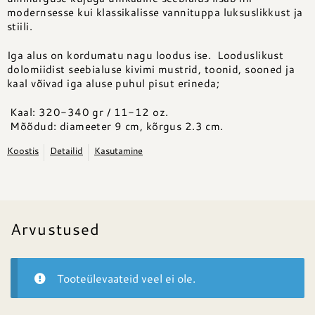
modernsesse kui klassikalisse vannituppa luksuslikkust ja
stiili.
Iga alus on kordumatu nagu loodus ise. Looduslikust
dolomiidist seebialuse kivimi mustrid, toonid, sooned ja
kaal võivad iga aluse puhul pisut erineda;
Kaal: 320-340 gr / 11-12 oz.
Mõõdud: diameeter 9 cm, kõrgus 2.3 cm.
Koostis
Detailid
Kasutamine
Arvustused
Tooteülevaateid veel ei ole.