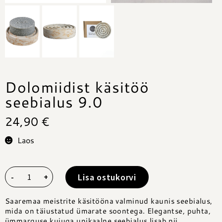
Dolomiidist käsitöö
seebialus 9.0
24,90
€
Laos
Lisa ostukorvi
-
+
Saaremaa meistrite
käsitööna valminud kaunis seebialus,
mida on täiustatud ümarate soontega. Elegantse, puhta,
ümmarguse kujuga unikaalne seebialus lisab nii